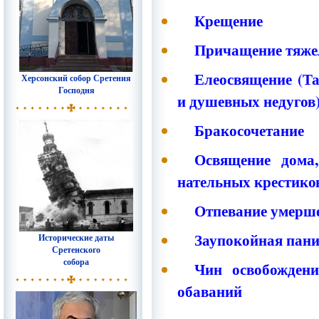
Крещение
Причащение тяжел
Елеосвящение (Та
Херсонский собор Сретения
Господня
и душевных недугов
Бракосочетание
Освящение дома,
нательных крестиков
Отпевание умерш
Заупокойная пан
Исторические даты
Сретенского
собора
Чин освобождени
обаваний