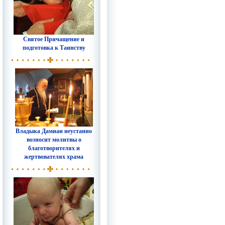
Святое Причащение и
подготовка к Таинству
Владыка Дамиан неустанно
возносит молитвы о
благотворителях и
жертвователях храма