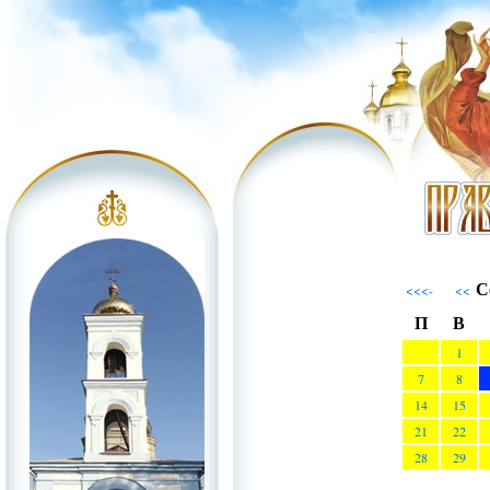
С
<<<-
<<
П
В
1
7
8
14
15
21
22
28
29