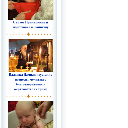
Святое Причащение и
подготовка к Таинству
Владыка Дамиан неустанно
возносит молитвы о
благотворителях и
жертвователях храма