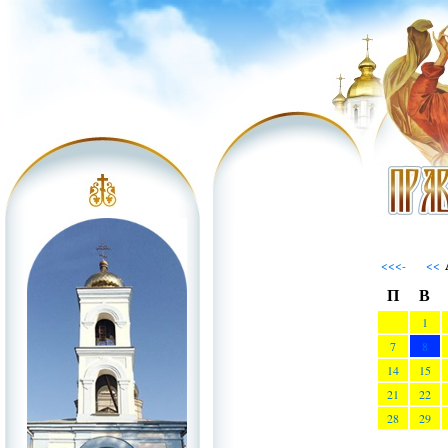
<<<-
<<
П
В
1
7
8
14
15
21
22
28
29