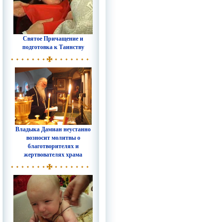
Святое Причащение и
подготовка к Таинству
Владыка Дамиан неустанно
возносит молитвы о
благотворителях и
жертвователях храма