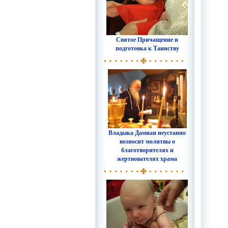
Святое Причащение и
подготовка к Таинству
Владыка Дамиан неустанно
возносит молитвы о
благотворителях и
жертвователях храма