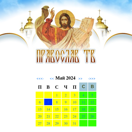
Май 2024
<<<-
<<
>>
->>>
П
В
С
Ч
П
С
В
1
2
3
4
5
6
7
8
9
10
11
12
13
14
15
16
17
18
19
20
21
22
23
24
25
26
27
28
29
30
31