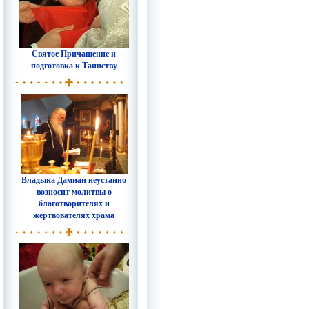
Святое Причащение и
подготовка к Таинству
Владыка Дамиан неустанно
возносит молитвы о
благотворителях и
жертвователях храма