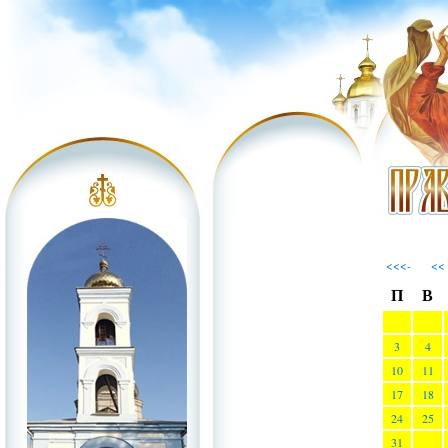
<<<-
<<
П
В
3
4
10
11
17
18
24
25
31