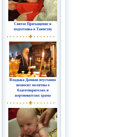
Святое Причащение и
подготовка к Таинству
Владыка Дамиан неустанно
возносит молитвы о
благотворителях и
жертвователях храма