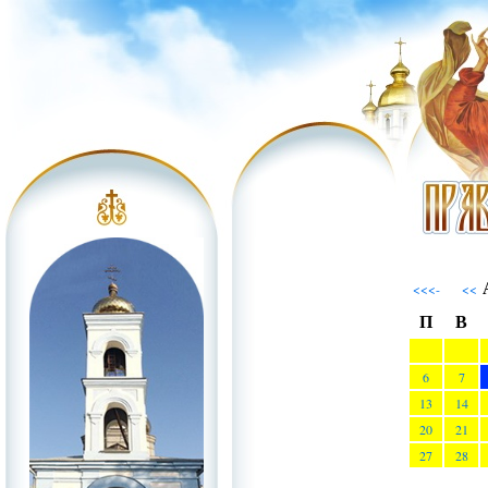
А
<<<-
<<
П
В
6
7
13
14
20
21
27
28