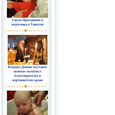
Святое Причащение и
подготовка к Таинству
Владыка Дамиан неустанно
возносит молитвы о
благотворителях и
жертвователях храма