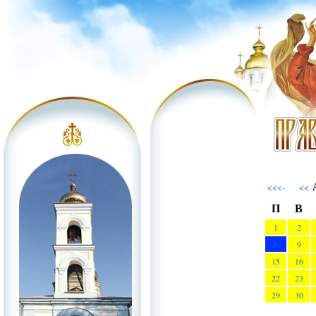
А
<<<-
<<
П
В
1
2
8
9
15
16
22
23
29
30