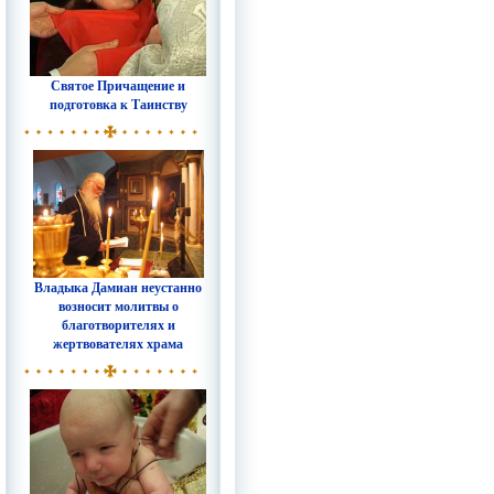
Святое Причащение и
подготовка к Таинству
Владыка Дамиан неустанно
возносит молитвы о
благотворителях и
жертвователях храма