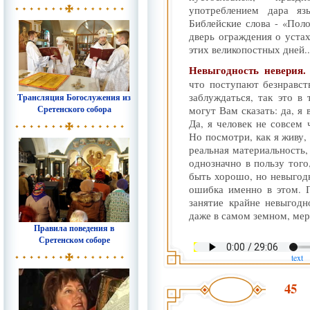
употреблением дара я
Библейские слова - «Пол
дверь ограждения о устах
этих великопостных дней..
Невыгодность неверия
что поступают безнравст
заблуждаться, так это в
Трансляция Богослужения из
Сретенского собора
могут Вам сказать: да, я
Да, я человек не совсем 
Но посмотри, как я живу,
реальная материальность,
однозначно в пользу того
быть хорошо, но невыгод
ошибка именно в этом. 
занятие крайне невыгодн
даже в самом земном, мер
Правила поведения в
Сретенском соборе
text
45