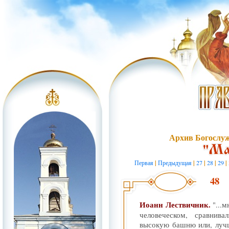
Архив Богослу
Первая
|
Предыдущая
|
27
|
28
|
29
|
48
Иоанн Лествичник.
"...
человеческом, сравнив
высокую башню или, луч