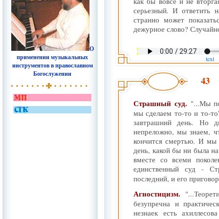
как бы вовсе и не вторг
серьезный. И ответить 
странно может показать
дежурное слово? Случайно
О
применении музыкальных
text
инструментов в православном
Богослужении
43
Страшный суд.
"...Мы 
мы сделаем то-то и то-то”
завтрашний день. Но 
непреложно, мы знаем, ч
кончится смертью. И мы
день, какой бы ни была н
вместе со всеми поколе
единственный суд - С
последний, и его приговор
Агностицизм.
"...Теоре
безупречна и практиче
незнаек есть ахиллесов