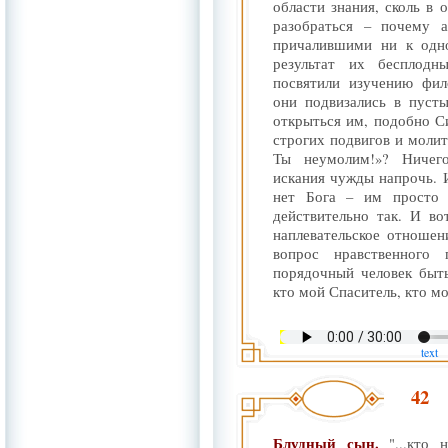
области знания, сколь в 
разобраться – почему а
причалившими ни к одно
результат их бесплод
посвятили изучению фил
они подвизались в пусты
открыться им, подобно С
строгих подвигов и молит
Ты неумолим!»? Ничег
искания чужды напрочь. И
нет Бога – им просто 
действительно так. И во
наплевательское отноше
вопрос нравственного
порядочный человек быт
кто мой Спаситель, кто мо
text
42
Блудный сын.
"...кто