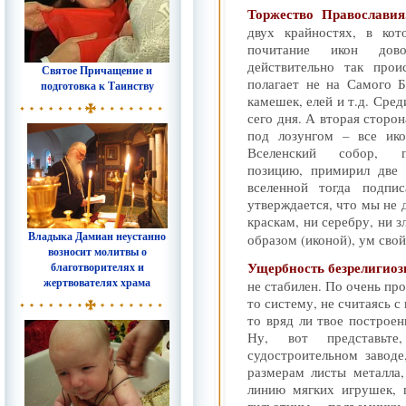
Торжество Православи
двух крайностях, в ко
почитание икон дов
действительно так прои
Святое Причащение и
полагает не на Самого Б
подготовка к Таинству
камешек, елей и т.д. Сре
сего дня. А вторая стор
под лозунгом – все ик
Вселенский собор, пр
позицию, примирил две
вселенной тогда подпис
утверждается, что мы не 
краскам, ни серебру, ни з
Владыка Дамиан неустанно
образом (иконой), ум свой
возносит молитвы о
Ущербность безрелигиоз
благотворителях и
жертвователях храма
не стабилен. По очень пр
то систему, не считаясь 
то вряд ли твое построен
Ну, вот представьт
судостроительном завод
размерам листы металла
линию мягких игрушек, 