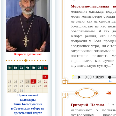
Морально-пассивная 
меннонит однажды подум
моем компьютере стояли
не знаю, как на самом де
большинство из нас пол
обеспечением. Я так д
Клифф решил, что Богу
попросил у Бога прощен
следующее утро, ни с тог
заграничный знакомый и 
Вопросы духовнику
постоянно помогать м
спрашивает, как лучше 
внушительную сумму..."
text
46
Православный
календарь;
Типы Богослужений
Григорий Палама.
"...
в Сретенском соборе на
напоминают о молчаль
предстоящей неделе
пустословием, праздн