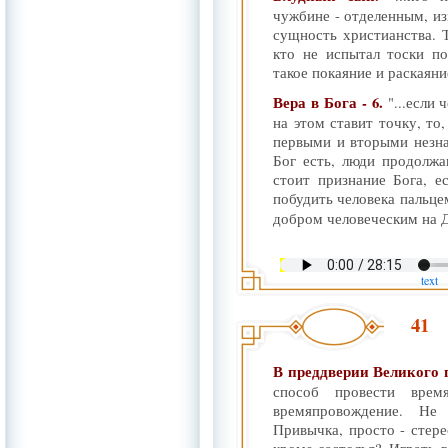
чужбине - отделенным, из
сущность христианства. Т
кто не испытал тоски по
такое покаяние и раскаяние
Вера в Бога - 6.
"...если
на этом ставит точку, то,
первыми и вторыми незнач
Бог есть, люди продолжа
стоит признание Бога, е
побудить человека пальце
добром человеческим на Д
text
41
В преддверии Великого 
способ провести вре
времяпровождение. Не
Привычка, просто - стерео