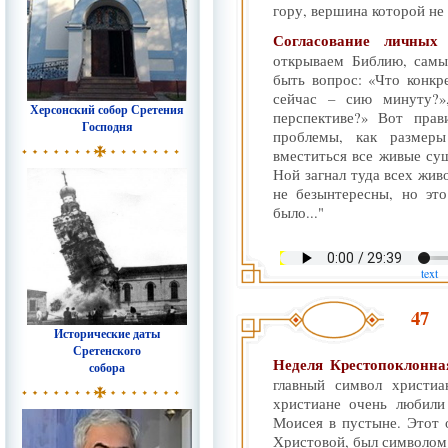
гору, вершина которой не 
Согласование личны
открываем Библию, самы
быть вопрос: «Что конк
сейчас – сию минуту?»
Херсонский собор Сретения
перспективе?» Вот прав
Господня
проблемы, как размер
вместиться все живые сущ
Ной загнал туда всех живо
не безынтересны, но эт
было..."
text
47
Исторические даты
Сретенского
Неделя Крестопоклонна
собора
главный символ христиа
христиане очень любили
Моисея в пустыне. Этот о
Христовой, был символом 