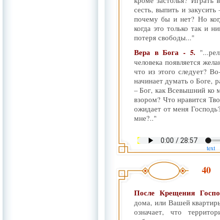
кроме застолья? Играть 
сесть, выпить и закусить 
почему бы и нет? Но ког
когда это только так и ни
потеря свободы..."
Вера в Бога - 5.
"...р
человека появляется жела
что из этого следует? Во
начинает думать о Боге, р
– Бог, как Всевышний ко м
взором? Что нравится Тво
ожидает от меня Господь
мне?.."
text
40
После Крещения Госп
дома, или Вашей квартир
означает, что террито