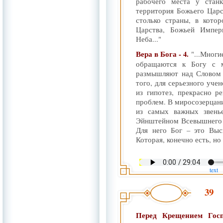
рабочего места у станк
территория Божьего Царс
столько страны, в кото
Царства, Божьей Импер
Неба..."
Вера в Бога - 4.
"...Многи
обращаются к Богу с 
размышляют над Словом 
того, для серьезного уче
из гипотез, прекрасно 
проблем. В миросозерцан
из самых важных звенье
Эйнштейном Всевышнего н
Для него Бог – это Выс
Которая, конечно есть, но 
text
39
Перед Крещением Гос