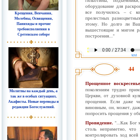
гильотины, подъемник
оборудование для раскро
все получилось – с к
Крещения, Венчания,
прелестных разноцветны
Молебны, Освящения,
Панихиды и прочие
этому. Но долго ли Ва
требоисполнения в
вышестоящие и мигом ра
Сретенском соборе
построения..."
text
44
Прощенное воскресень
поколениям трудно прим
Молитвы на каждый день, а
Церкви, от духовной ку
так же в особых ситуациях.
прощения. Если даже че
Акафисты. Новые переводы и
редакции Богослужений.
виновным, он, может, даж
попросить прощения у обиж
Провидение.
"...Как Бог
столь неприметно, что
контролировать ход все