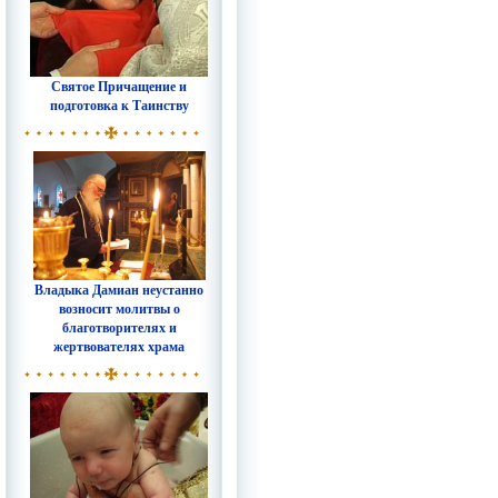
Святое Причащение и
подготовка к Таинству
Владыка Дамиан неустанно
возносит молитвы о
благотворителях и
жертвователях храма