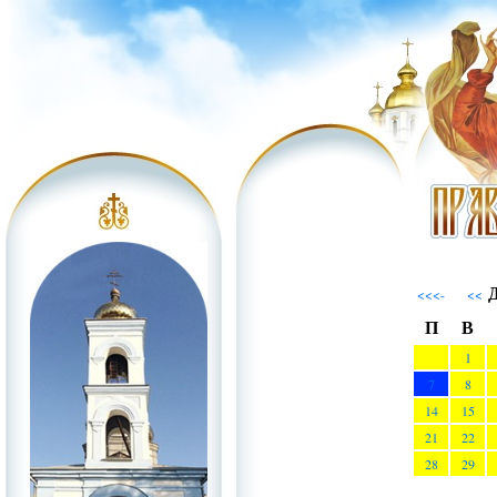
Д
<<<-
<<
П
В
1
7
8
14
15
21
22
28
29