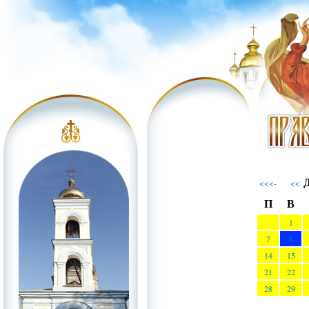
Д
<<<-
<<
П
В
1
7
8
14
15
21
22
28
29