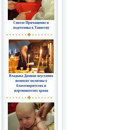
Святое Причащение и
подготовка к Таинству
Владыка Дамиан неустанно
возносит молитвы о
благотворителях и
жертвователях храма