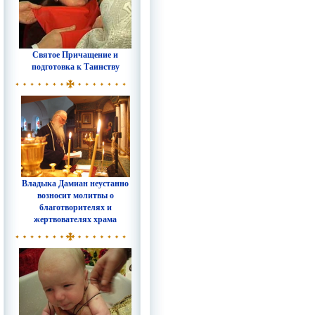
Святое Причащение и
подготовка к Таинству
Владыка Дамиан неустанно
возносит молитвы о
благотворителях и
жертвователях храма