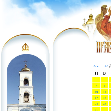
Д
<<<-
<<
П
В
3
4
10
11
17
18
24
25
31