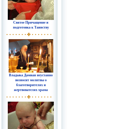
Святое Причащение и
подготовка к Таинству
Владыка Дамиан неустанно
возносит молитвы о
благотворителях и
жертвователях храма