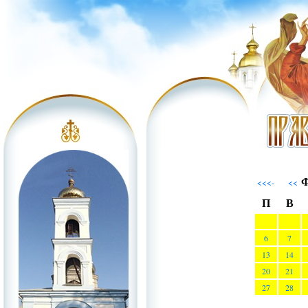
Ф
<<<-
<<
П
В
6
7
13
14
20
21
27
28