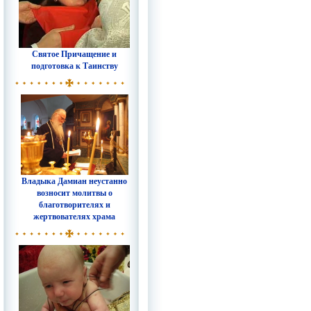
Святое Причащение и
подготовка к Таинству
Владыка Дамиан неустанно
возносит молитвы о
благотворителях и
жертвователях храма