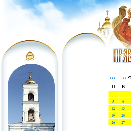
Ф
<<<-
<<
П
В
5
6
12
13
19
20
26
27