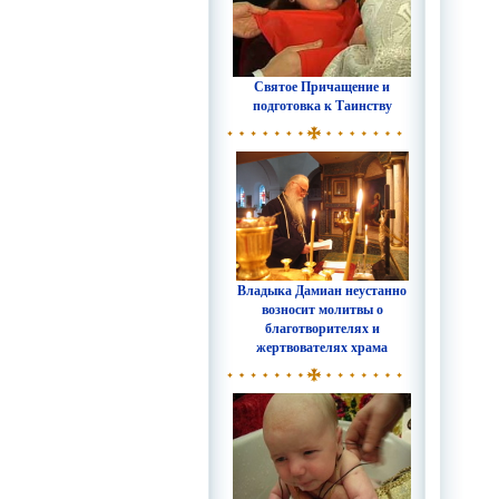
Святое Причащение и
подготовка к Таинству
Владыка Дамиан неустанно
возносит молитвы о
благотворителях и
жертвователях храма