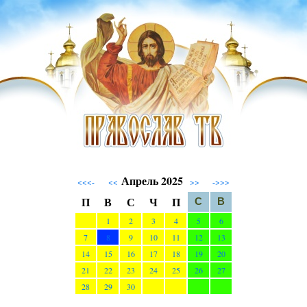
Апрель 2025
<<<-
<<
>>
->>>
П
В
С
Ч
П
С
В
1
2
3
4
5
6
7
8
9
10
11
12
13
14
15
16
17
18
19
20
21
22
23
24
25
26
27
28
29
30