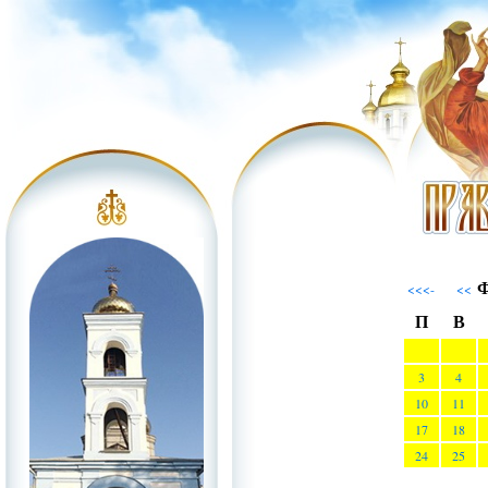
Ф
<<<-
<<
П
В
3
4
10
11
17
18
24
25