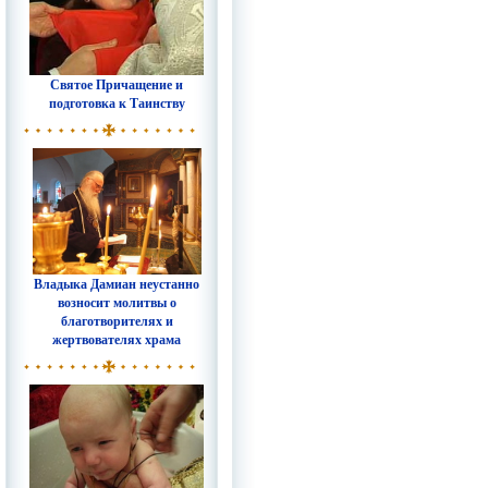
Святое Причащение и
подготовка к Таинству
Владыка Дамиан неустанно
возносит молитвы о
благотворителях и
жертвователях храма