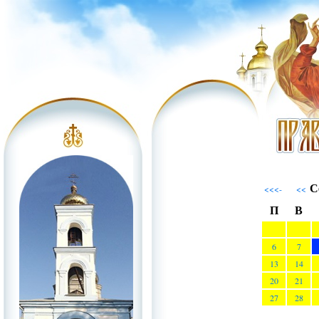
С
<<<-
<<
П
В
6
7
13
14
20
21
27
28