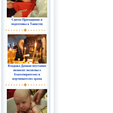
Святое Причащение и
подготовка к Таинству
Владыка Дамиан неустанно
возносит молитвы о
благотворителях и
жертвователях храма