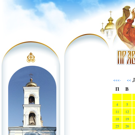
Д
<<<-
<<
П
В
4
5
11
12
18
19
25
26