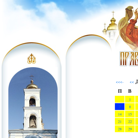
Д
<<<-
<<
П
В
1
7
8
14
15
21
22
28
29