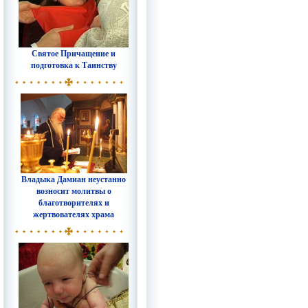
Святое Причащение и
подготовка к Таинству
Владыка Дамиан неустанно
возносит молитвы о
благотворителях и
жертвователях храма