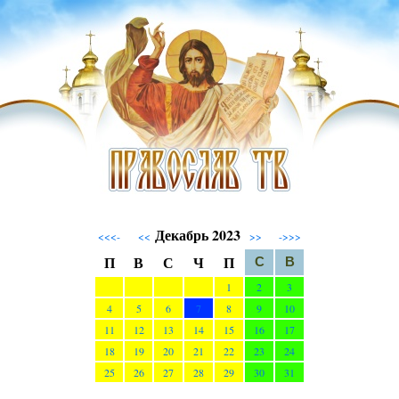
Декабрь 2023
<<<-
<<
>>
->>>
П
В
С
Ч
П
С
В
1
2
3
4
5
6
7
8
9
10
11
12
13
14
15
16
17
18
19
20
21
22
23
24
25
26
27
28
29
30
31