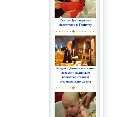
Святое Причащение и
подготовка к Таинству
Владыка Дамиан неустанно
возносит молитвы о
благотворителях и
жертвователях храма