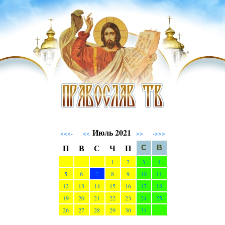
Июль 2021
<<<-
<<
>>
->>>
П
В
С
Ч
П
С
В
1
2
3
4
5
6
7
8
9
10
11
12
13
14
15
16
17
18
19
20
21
22
23
24
25
26
27
28
29
30
31