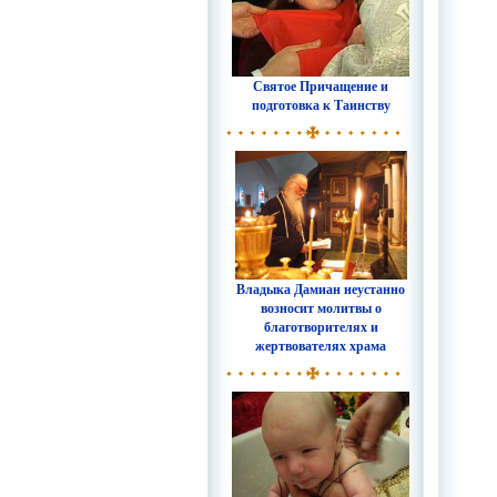
Святое Причащение и
подготовка к Таинству
Владыка Дамиан неустанно
возносит молитвы о
благотворителях и
жертвователях храма