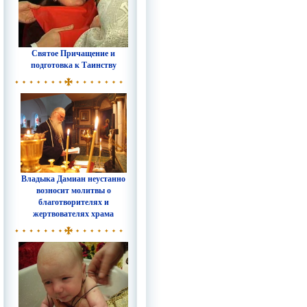
Святое Причащение и
подготовка к Таинству
Владыка Дамиан неустанно
возносит молитвы о
благотворителях и
жертвователях храма