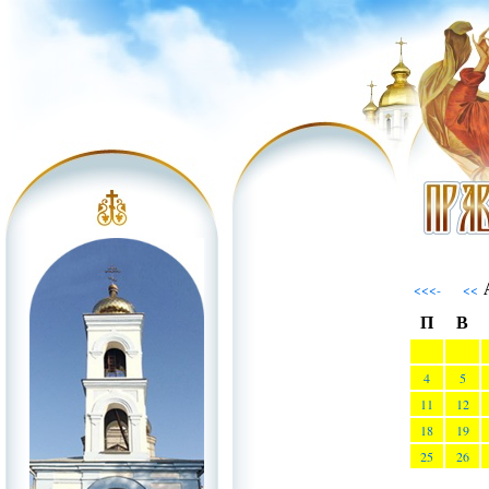
А
<<<-
<<
П
В
4
5
11
12
18
19
25
26