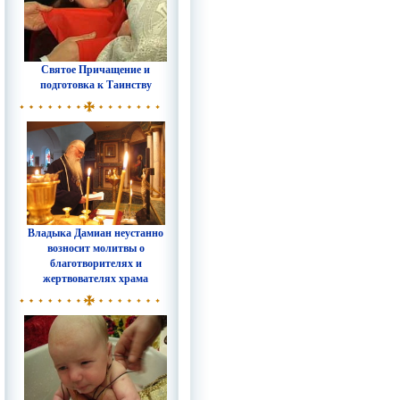
Святое Причащение и
подготовка к Таинству
Владыка Дамиан неустанно
возносит молитвы о
благотворителях и
жертвователях храма