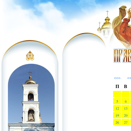
<<<-
<
П
В
5
6
12
13
19
20
26
27