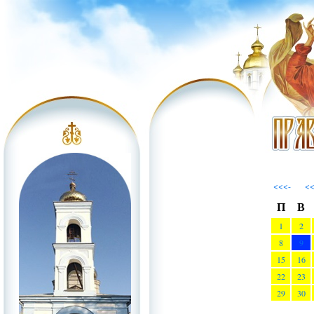
<<<-
<
П
В
1
2
8
9
15
16
22
23
29
30