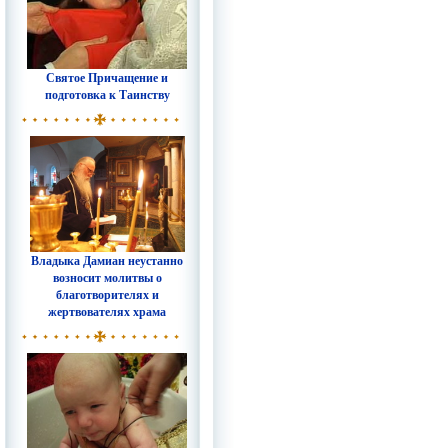
Святое Причащение и
подготовка к Таинству
Владыка Дамиан неустанно
возносит молитвы о
благотворителях и
жертвователях храма