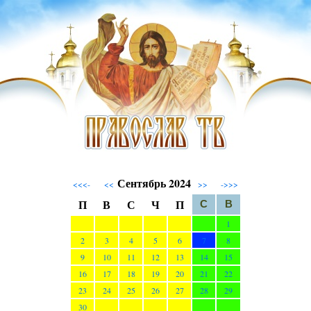
Сентябрь 2024
<<<-
<<
>>
->>>
П
В
С
Ч
П
С
В
1
2
3
4
5
6
7
8
9
10
11
12
13
14
15
16
17
18
19
20
21
22
23
24
25
26
27
28
29
30