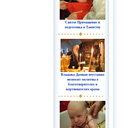
Святое Причащение и
подготовка к Таинству
Владыка Дамиан неустанно
возносит молитвы о
благотворителях и
жертвователях храма