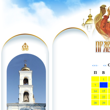
О
<<<-
<<
П
В
1
7
8
14
15
21
22
28
29