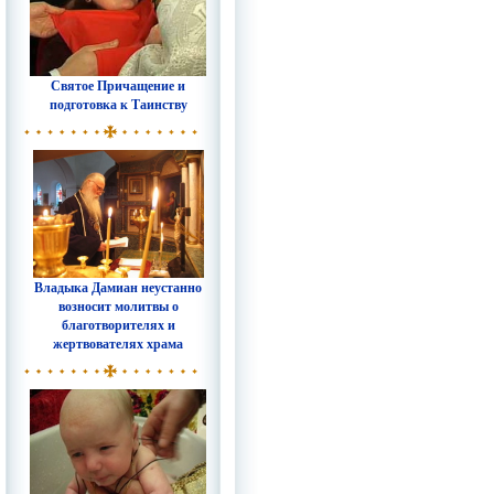
Святое Причащение и
подготовка к Таинству
Владыка Дамиан неустанно
возносит молитвы о
благотворителях и
жертвователях храма