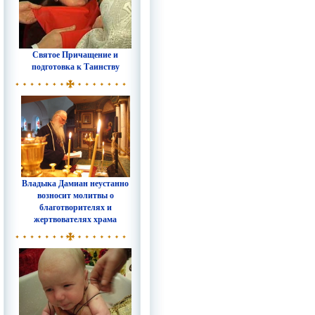
Святое Причащение и
подготовка к Таинству
Владыка Дамиан неустанно
возносит молитвы о
благотворителях и
жертвователях храма