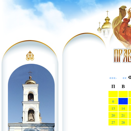
Ф
<<<-
<<
П
В
6
7
13
14
20
21
27
28