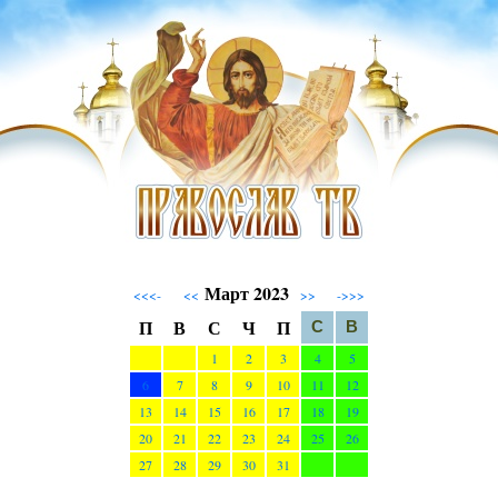
Март 2023
<<<-
<<
>>
->>>
П
В
С
Ч
П
С
В
1
2
3
4
5
6
7
8
9
10
11
12
13
14
15
16
17
18
19
20
21
22
23
24
25
26
27
28
29
30
31