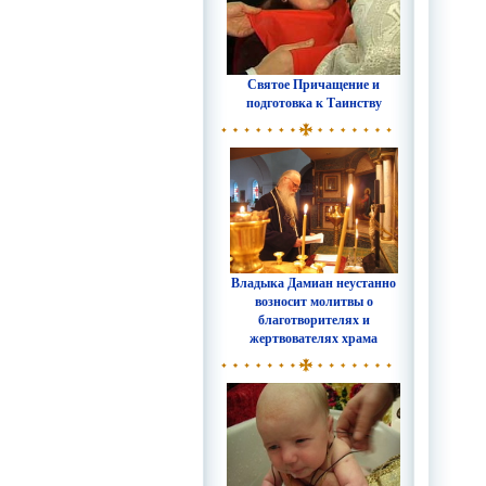
Святое Причащение и
подготовка к Таинству
Владыка Дамиан неустанно
возносит молитвы о
благотворителях и
жертвователях храма