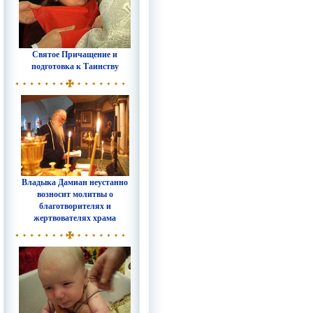
Святое Причащение и
подготовка к Таинству
Владыка Дамиан неустанно
возносит молитвы о
благотворителях и
жертвователях храма