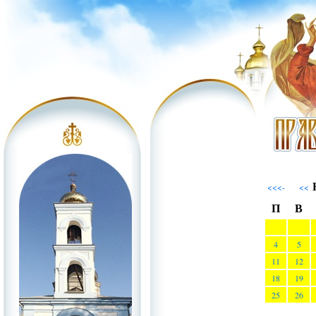
Н
<<<-
<<
П
В
4
5
11
12
18
19
25
26