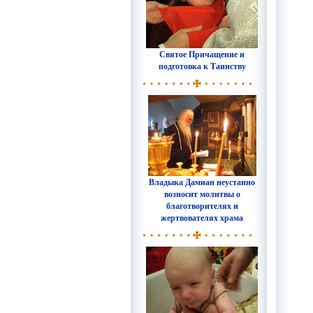
Святое Причащение и
подготовка к Таинству
Владыка Дамиан неустанно
возносит молитвы о
благотворителях и
жертвователях храма