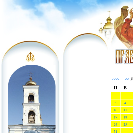
Д
<<<-
<<
П
В
3
4
10
11
17
18
24
25
31