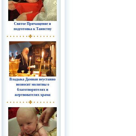
Святое Причащение и
подготовка к Таинству
Владыка Дамиан неустанно
возносит молитвы о
благотворителях и
жертвователях храма