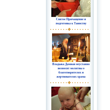
Святое Причащение и
подготовка к Таинству
Владыка Дамиан неустанно
возносит молитвы о
благотворителях и
жертвователях храма