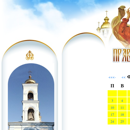
Ф
<<<-
<<
П
В
3
4
10
11
17
18
24
25