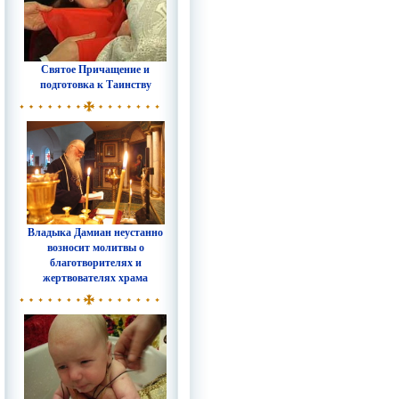
Святое Причащение и
подготовка к Таинству
Владыка Дамиан неустанно
возносит молитвы о
благотворителях и
жертвователях храма