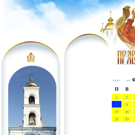
Ф
<<<-
<<
П
В
1
2
8
9
15
16
22
23