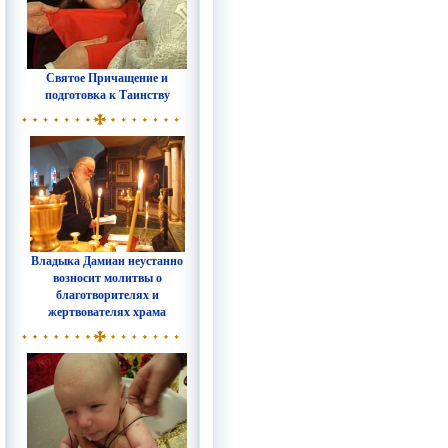
Святое Причащение и
подготовка к Таинству
Владыка Дамиан неустанно
возносит молитвы о
благотворителях и
жертвователях храма