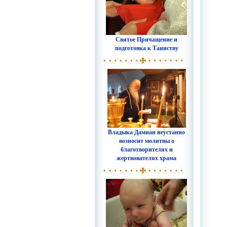
Святое Причащение и
подготовка к Таинству
Владыка Дамиан неустанно
возносит молитвы о
благотворителях и
жертвователях храма