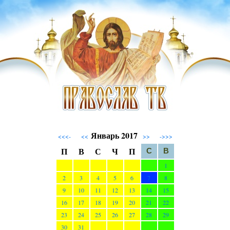
Январь 2017
<<<-
<<
>>
->>>
П
В
С
Ч
П
С
В
1
2
3
4
5
6
7
8
9
10
11
12
13
14
15
16
17
18
19
20
21
22
23
24
25
26
27
28
29
30
31