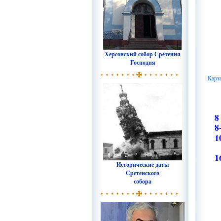
Херсонский собор Сретения
Господня
Карт
8
8
1
1
Исторические даты
Сретенского
собора