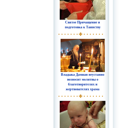
Святое Причащение и
подготовка к Таинству
Владыка Дамиан неустанно
возносит молитвы о
благотворителях и
жертвователях храма