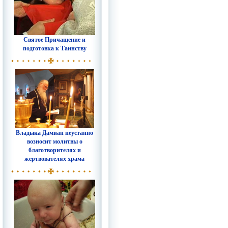
Святое Причащение и
подготовка к Таинству
Владыка Дамиан неустанно
возносит молитвы о
благотворителях и
жертвователях храма