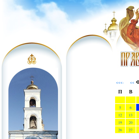
Ф
<<<-
<<
П
В
5
6
12
13
19
20
26
27