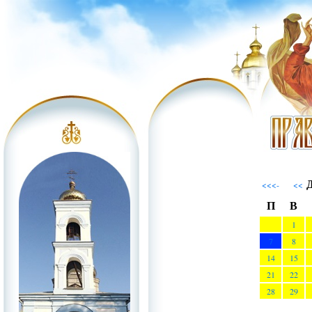
Д
<<<-
<<
П
В
1
7
8
14
15
21
22
28
29