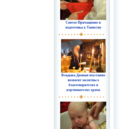
Святое Причащение и
подготовка к Таинству
Владыка Дамиан неустанно
возносит молитвы о
благотворителях и
жертвователях храма