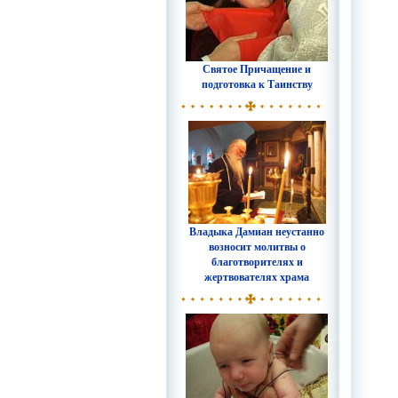
Святое Причащение и
подготовка к Таинству
Владыка Дамиан неустанно
возносит молитвы о
благотворителях и
жертвователях храма