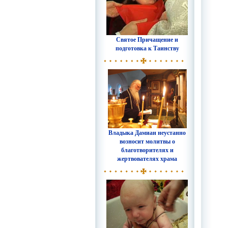
Святое Причащение и
подготовка к Таинству
Владыка Дамиан неустанно
возносит молитвы о
благотворителях и
жертвователях храма