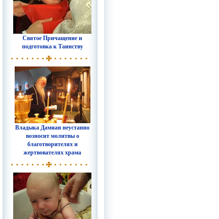
Святое Причащение и
подготовка к Таинству
Владыка Дамиан неустанно
возносит молитвы о
благотворителях и
жертвователях храма