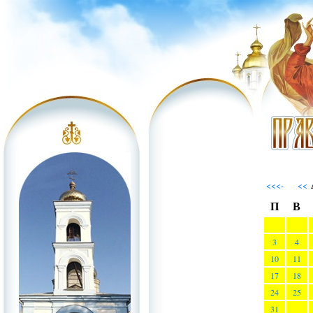
<<<-
<<
П
В
3
4
10
11
17
18
24
25
31