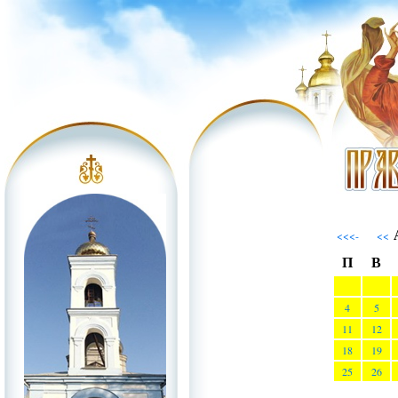
А
<<<-
<<
П
В
4
5
11
12
18
19
25
26