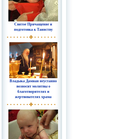
Святое Причащение и
подготовка к Таинству
Владыка Дамиан неустанно
возносит молитвы о
благотворителях и
жертвователях храма