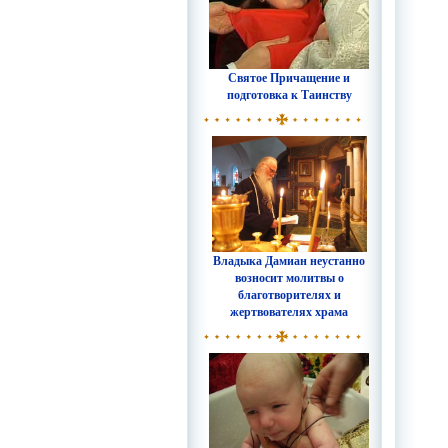
Святое Причащение и
подготовка к Таинству
Владыка Дамиан неустанно
возносит молитвы о
благотворителях и
жертвователях храма