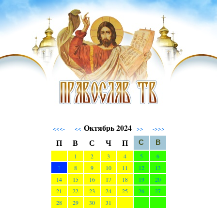
Октябрь 2024
<<<-
<<
>>
->>>
П
В
С
Ч
П
С
В
1
2
3
4
5
6
7
8
9
10
11
12
13
14
15
16
17
18
19
20
21
22
23
24
25
26
27
28
29
30
31