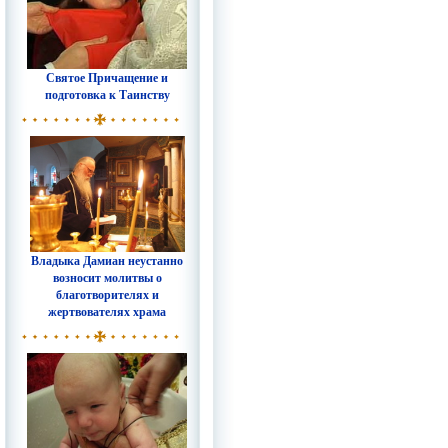
Святое Причащение и
подготовка к Таинству
Владыка Дамиан неустанно
возносит молитвы о
благотворителях и
жертвователях храма