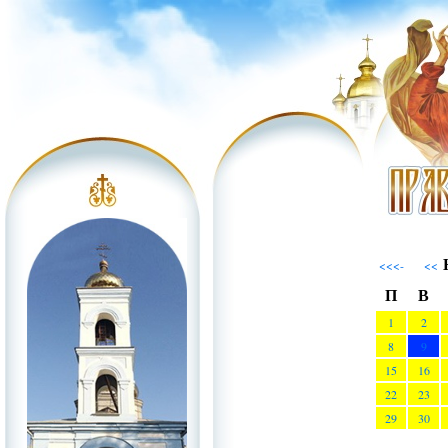
Н
<<<-
<<
П
В
1
2
8
9
15
16
22
23
29
30