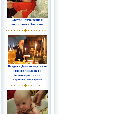
Святое Причащение и
подготовка к Таинству
Владыка Дамиан неустанно
возносит молитвы о
благотворителях и
жертвователях храма