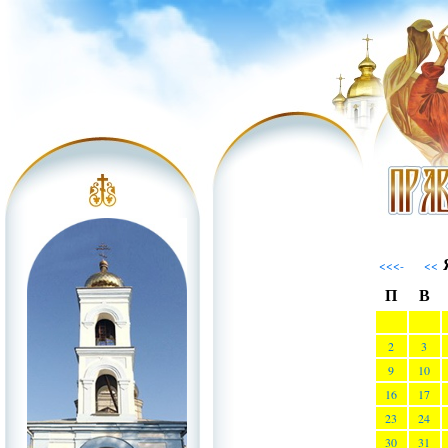
Я
<<<-
<<
П
В
2
3
9
10
16
17
23
24
30
31