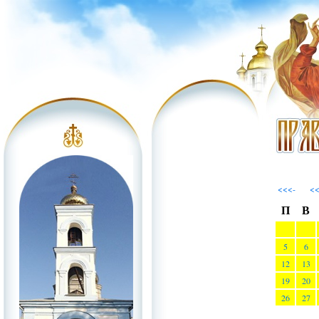
<<<-
<
П
В
5
6
12
13
19
20
26
27