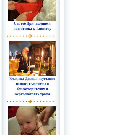
Святое Причащение и
подготовка к Таинству
Владыка Дамиан неустанно
возносит молитвы о
благотворителях и
жертвователях храма