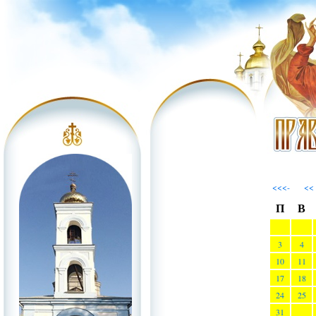
<<<-
<<
П
В
3
4
10
11
17
18
24
25
31