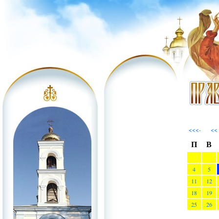
<<<-
<<
П
В
4
5
11
12
18
19
25
26