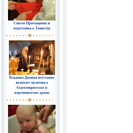
Святое Причащение и
подготовка к Таинству
Владыка Дамиан неустанно
возносит молитвы о
благотворителях и
жертвователях храма