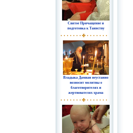
Святое Причащение и
подготовка к Таинству
Владыка Дамиан неустанно
возносит молитвы о
благотворителях и
жертвователях храма