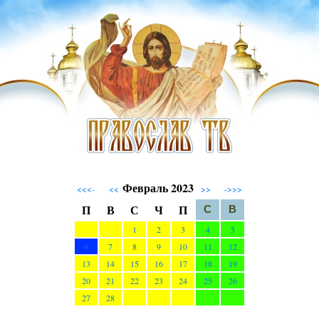
Февраль 2023
<<<-
<<
>>
->>>
П
В
С
Ч
П
С
В
1
2
3
4
5
6
7
8
9
10
11
12
13
14
15
16
17
18
19
20
21
22
23
24
25
26
27
28